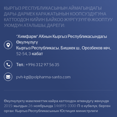
КЫРГЫЗ РЕСПУБЛИКАСЫНЫН АЙМАГЫНДАГЫ
ДАРЫ-ДАРМЕК КАРАЖАТЫНЫН КООПСУЗДУГУНА
КАТТООДОН КИЙИН БАЙКОО ЖҮРГҮЗҮҮГӨ ЖООПТУУ
УЮМДУН АТАЛЫШЫ, ДАРЕГИ:
"Химфарм" АКнын Кыргыз Республикасындагы
Өкүлчүлүгү
Кыргыз Республикасы, Бишкек ш., Орозбеков көч.,
52-54, 3-кабат
Тел.:
+996 312 97 56 35
pvh-kg@polpharma-santo.com
Өкүлчүлүктү мамлекеттик кайра каттоодон өткөндүгү жөнүндө
2015-жылдын 26-ноябрында 146895-3300-П-о күбөлүк, берген
орган: Кыргыз Республикасынын Юстиция министрлиги