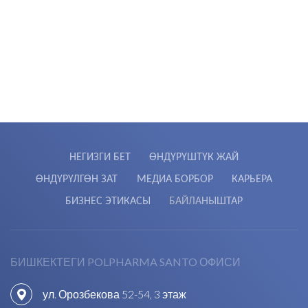
НЕГИЗГИ БЕТ
ӨНДҮРҮШТҮК ЖАЙ
ӨНДҮРҮЛГӨН ЗАТ
МЕДИА БОРБОР
КАРЬЕРА
БИЗНЕС ЭТИКАСЫ
БАЙЛАНЫШТАР
БИШКЕКТЕГИ POLPHARMA SANTO ОФИСИ
ул. Орозбекова 52-54, 3 этаж