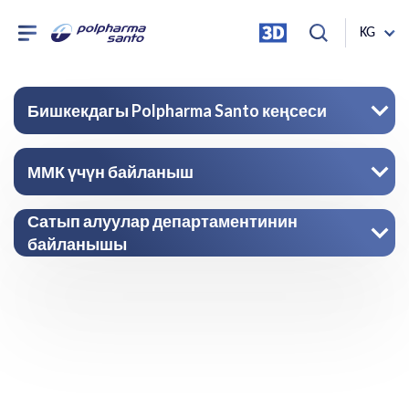
KG
Бишкекдагы Polpharma Santo кеңсеси
ММК үчүн байланыш
Сатып алуулар департаментинин
байланышы