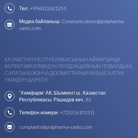
Тел.:
+996312621251
Медиа байланыш:
Communications@polpharma-
santo.com
КАЗАКСТАН РЕСПУБЛИКАСЫНЫН АЙМАГЫНДА
КЕРЕКТӨӨЧҮЛӨРДҮН ПРОДУКЦИЯНЫН (ТОВАРДЫН)
САПАТЫ БОЮНЧА ДООМАТТАРЫН КАБЫЛ АЛГАН
УЮМДУН ДАРЕГИ
"Химфарм" АК, Шымкент ш., Казакстан
Республикасы, Рашидов көч., 81
Телефон номери:
+7252 (610151)
complaints@polpharma-santo.com