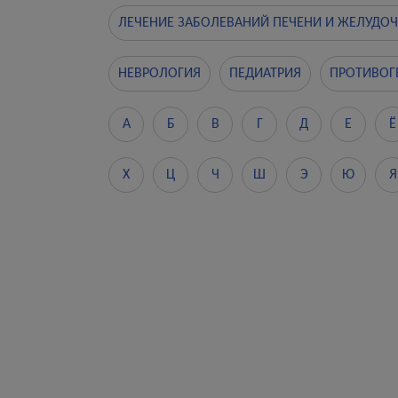
ЛЕЧЕНИЕ ЗАБОЛЕВАНИЙ ПЕЧЕНИ И ЖЕЛУДО
НЕВРОЛОГИЯ
ПЕДИАТРИЯ
ПРОТИВОГ
А
Б
В
Г
Д
Е
Ё
Х
Ц
Ч
Ш
Э
Ю
Я