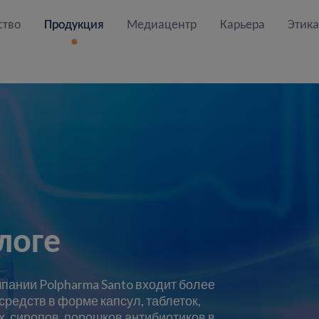
ство
Продукция
Медиацентр
Карьера
Этика
логе
пании Polpharma Santo входит более
редств в форме капсул, таблеток,
, сиропов, порошков антибиотиков в