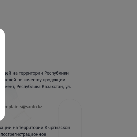
ющей на территории Республики
бителей по качеству продукции
ымкент, Республика Казахстан, ул.
)
complaints@santo.kz
зации на территории Кыргызской
а пострегистрационное