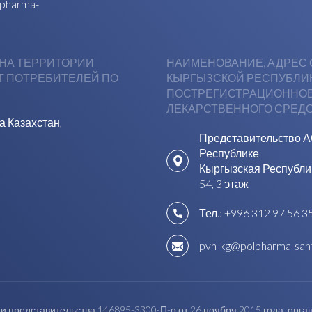
pharma-
НА ТЕРРИТОРИИ
НАИМЕНОВАНИЕ, АДРЕС 
Т ПОТРЕБИТЕЛЕЙ ПО
КЫРГЫЗСКОЙ РЕСПУБЛИК
ПОСТРЕГИСТРАЦИОННОЕ
ЛЕКАРСТВЕННОГО СРЕДС
а Казахстан,
Представительство А
Республике
Кыргызская Республика
54, 3 этаж
Тел.:
+996 312 97 56 3
pvh-kg@polpharma-san
и представительства 146895-3300-П-о от 26 ноября 2015 года, орга