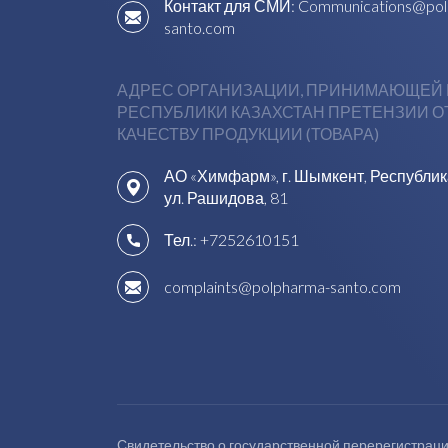
Контакт для СМИ:
Communications@pol
santo.com
АДРЕС ОРГАНИЗАЦИИ, ПРИНИМАЮЩЕЙ 
РЕСПУБЛИКИ КАЗАХСТАН ПРЕТЕНЗИИ О
КАЧЕСТВУ ПРОДУКЦИИ (ТОВАРА)
АО «Химфарм», г. Шымкент, Республик
ул. Рашидова, 81
Тел.:
+7252610151
complaints@polpharma-santo.com
Свидетельство о государственной перерегистраци