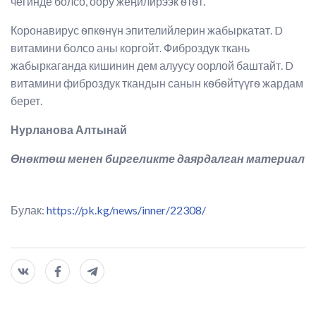
чегинде болсо, оору жеӊилирээк ѳтѳт.
Коронавирус ѳпкѳнүн эпителийлерин жабыркатат. D
витамини болсо аны коргойт. Фиброздук ткань
жабыркаганда кишинин дем алуусу оорлой баштайт. D
витамини фиброздук ткандын санын кѳбѳйтүүгѳ жардам
берет.
Нурланова Алтынай
Өнөктөш менен биргеликте даярдалган материал
Булак:
https://pk.kg/news/inner/22308/