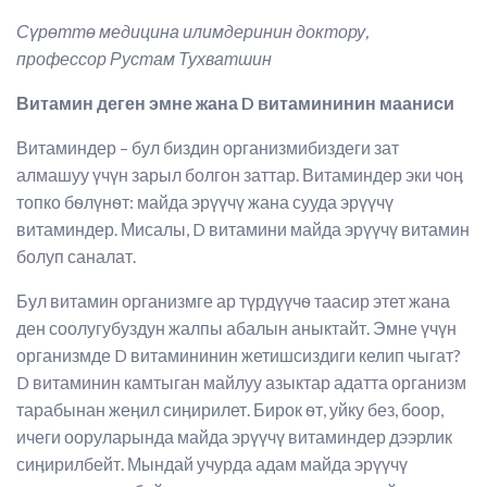
Сүрөттө
медицина илимдеринин доктору,
профессор
Рустам Тухватшин
Витамин деген эмне жана
D
витамининин мааниси
Витаминдер – бул биздин организмибиздеги зат
алмашуу үчүн зарыл болгон заттар. Витаминдер эки чоӊ
топко бѳлүнѳт: майда эрүүчү жана сууда эрүүчү
витаминдер. Мисалы, D витамини майда эрүүчү витамин
болуп саналат.
Бул витамин организмге ар түрдүүчѳ таасир этет жана
ден соолугубуздун жалпы абалын аныктайт. Эмне үчүн
организмде D витамининин жетишсиздиги келип чыгат?
D витаминин камтыган майлуу азыктар адатта организм
тарабынан жеӊил сиӊирилет. Бирок ѳт, уйку без, боор,
ичеги ооруларында майда эрүүчү витаминдер дээрлик
сиӊирилбейт. Мындай учурда адам майда эрүүчү