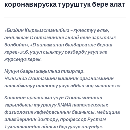
коронавируска туруштук бере алат
«Биздин Кыргызстаныбыз – күнѳстүү ѳлкѳ,
андыктан
D
витаминине андай деле зарылдык
болбойт», «
D
витаминин балдарга эле бериш
керек» ж.б. ушул сыяктуу сѳздѳрдү угуп эле
жүрсѳӊүз керек.
Мунун баары жаӊылыш пикирлер.
Чынында
D
витамини кишинин организминин
натыйжалуу иштѳѳсү үчүн абдан чоӊ мааниге ээ.
Кишинин организми үчүн
D
витамининин
зарылдыгы тууралуу КММА патологиялык
физиология кафедрасынын башчысы, медицина
илимдеринин доктору, профессор Рустам
Тухватшиндин айтып берүүсүн ѳтүндүк.