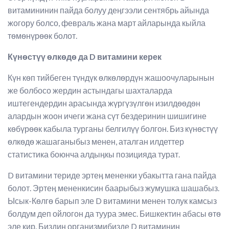
витамининин пайда болуу деӊгээли сентябрь айында
жогору болсо, февраль жана март айларында кыйла
тѳмѳнүрѳѳк болот.
Күнѳстүү ѳлкѳдѳ да
D
витамини керек
Күн кѳп тийбеген түндүк ѳлкѳлѳрдүн жашоочуларынын
же болбосо жердин астындагы шахталарда
иштегендердин арасында жүргүзүлгѳн изилдѳѳдѳн
алардын жоон ичеги жана сүт бездеринин шишигине
кѳбүрѳѳк кабыла турганы белгилүү болгон. Биз күнѳстүү
ѳлкѳдѳ жашаганыбыз менен, аталган илдеттер
статистика боюнча алдыӊкы позицияда турат.
D витамини териде эртеӊ мененки убакытта гана пайда
болот. Эртеӊ мененкисин баарыбыз жумушка шашабыз.
Ысык-Кѳлгѳ барып эле D витамини менен толук камсыз
болдум деп ойлогон да туура эмес. Бишкектин абасы ѳтѳ
эле кир. Биздин организмибизде D витаминин