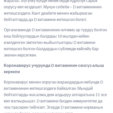
жаралат. Бүгүнкү күндѳ бѳбѳктѳрдѳ ядролук сарык
оорусу кѳп кездешет. Мунун себеби – D витамининин
жетишсиздиги. Кант диабети менен жабыркаган
бейтаптарда да D витамини жетишсиз болот.
Организминде D витамининин ѳлчѳмү ар түрдүү болгон
кош бойлуулардын балдары 10 жылдан кийин
изилденген эмгектин жыйынтыктары D витамини
жетишсиз болгон балдардын сүйлѳѳдѳ кѳйгѳйү бар
экенин кѳрсѳткѳн.
Коронавирус учурунда
D
витаминин сѳзсүз алыш
керекпи
Коронавирус менен ооруган жарандардын кѳбүндѳ D
витамининин жетишсиздиги байкалган. Мындай
бейтаптарды жасалма дем алдыруу аппаратына 11 эсе
кѳп жаткырышат. D витамини биздин иммунитетке да
чоӊ таасирин тийгизет. Эгерде D витамини норманын