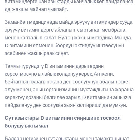
витаминдерге бай азыктарды канчалык кѳп пайдаланса
да, жакшы майнап чыкпайт.
Заманбап медицинада майда эрүүчү витаминдер сууда
эрүүчү витаминдерге айланып, сыртынан мембрана
менен капталып калат. Бул эӊ жакшы методика. Мында
D витамини ѳт менен боордун активдүү иштѳѳсүнүн
эсебинен жакшыраак сиӊет.
Тамчы түрүндѳгү D витаминин дарыгердин
кѳрсѳтмѳсүнѳ ылайык колдонуу керек. Анткени,
бейтаптын курагын жана ден соолугунун абалын эске
алуу менен, анын организминин муктаждыгына жараша
керектүү дозаны белгилѳѳ зарыл. D витаминин ашыкча
пайдалануу ден соолукка зыян келтириши да мүмкүн.
Сүт азыктары
D
витаминин сиӊишине тоскоол
болушу ыктымал
Балдар негизинен сүт азыктары менен тамактанышат.