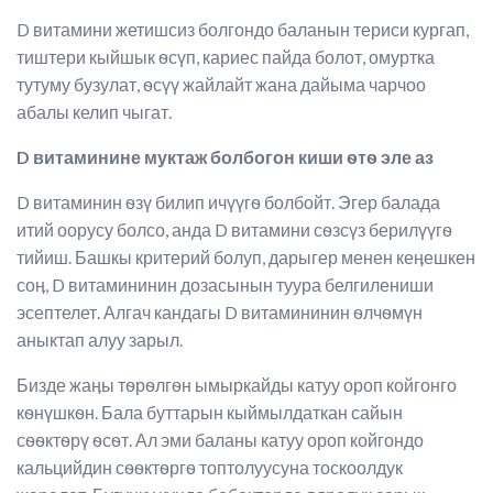
D витамини жетишсиз болгондо баланын териси кургап,
тиштери кыйшык ѳсүп, кариес пайда болот, омуртка
тутуму бузулат, ѳсүү жайлайт жана дайыма чарчоо
абалы келип чыгат.
D витаминине муктаж болбогон киши ѳтѳ эле аз
D витаминин ѳзү билип ичүүгѳ болбойт. Эгер балада
итий оорусу болсо, анда D витамини сѳзсүз берилүүгѳ
тийиш. Башкы критерий болуп, дарыгер менен кеӊешкен
соӊ, D витамининин дозасынын туура белгилениши
эсептелет. Алгач кандагы D витамининин ѳлчѳмүн
аныктап алуу зарыл.
Бизде жаӊы тѳрѳлгѳн ымыркайды катуу ороп койгонго
кѳнүшкѳн. Бала буттарын кыймылдаткан сайын
сѳѳктѳрү ѳсѳт. Ал эми баланы катуу ороп койгондо
кальцийдин сѳѳктѳргѳ топтолуусуна тоскоолдук