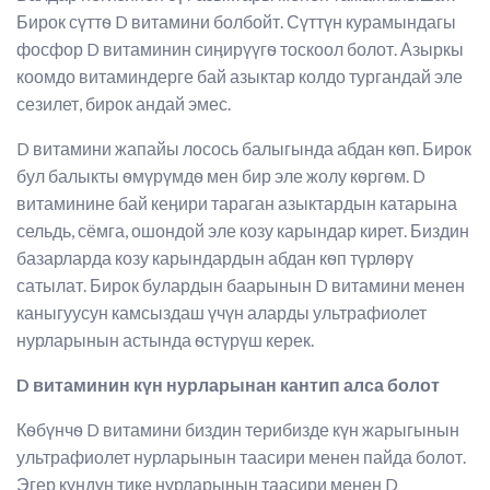
Бирок сүттѳ D витамини болбойт. Сүттүн курамындагы
фосфор D витаминин сиӊирүүгѳ тоскоол болот. Азыркы
коомдо витаминдерге бай азыктар колдо тургандай эле
сезилет, бирок андай эмес.
D витамини жапайы лосось балыгында абдан кѳп. Бирок
бул балыкты ѳмүрүмдѳ мен бир эле жолу кѳргѳм. D
витаминине бай кеӊири тараган азыктардын катарына
сельдь, сёмга, ошондой эле козу карындар кирет. Биздин
базарларда козу карындардын абдан кѳп түрлѳрү
сатылат. Бирок булардын баарынын D витамини менен
каныгуусун камсыздаш үчүн аларды ультрафиолет
нурларынын астында ѳстүрүш керек.
D витаминин күн нурларынан кантип алса болот
Кѳбүнчѳ D витамини биздин терибизде күн жарыгынын
ультрафиолет нурларынын таасири менен пайда болот.
Эгер күндүн тике нурларынын таасири менен D