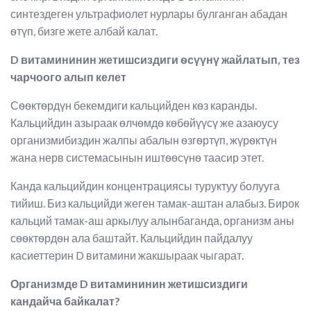
синтездеген ультрафиолет нурлары булганган абадан
ѳтүп, бизге жете албай калат.
D витамининин жетишсиздиги ѳсүүнү жайлатып, тез
чарчоого алып келет
Сѳѳктѳрдүн бекемдиги кальцийден кѳз каранды.
Кальцийдин азыраак ѳлчѳмдѳ кѳбѳйүүсү же азаюусу
организмибиздин жалпы абалын ѳзгѳртүп, жүрѳктүн
жана нерв системасынын иштѳѳсүнѳ таасир этет.
Канда кальцийдин концентрациясы туруктуу болууга
тийиш. Биз кальцийди жеген тамак-аштан алабыз. Бирок
кальций тамак-аш аркылуу алынбаганда, организм аны
сѳѳктѳрдѳн ала баштайт. Кальцийдин пайдалуу
касиеттерин D витамини жакшыраак чыгарат.
Организмде
D
витамининин жетишсиздиги
кандайча байкалат?