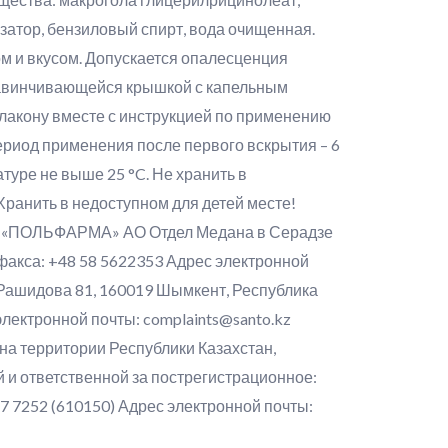
затор, бензиловый спирт, вода очищенная.
м и вкусом. Допускается опалесценция
 завинчивающейся крышкой с капельным
флакону вместе с инструкцией по применению
ериод применения после первого вскрытия – 6
туре не выше 25 °C. Не хранить в
Хранить в недоступном для детей месте!
вод «ПОЛЬФАРМА» АО Отдел Медана в Серадзе
факса: +48 58 5622353 Адрес электронной
 Рашидова 81, 160019 Шымкент, Республика
электронной почты: complaints@santo.kz
на территории Республики Казахстан,
 и ответственной за пострегистрационное:
7 7252 (610150) Адрес электронной почты: