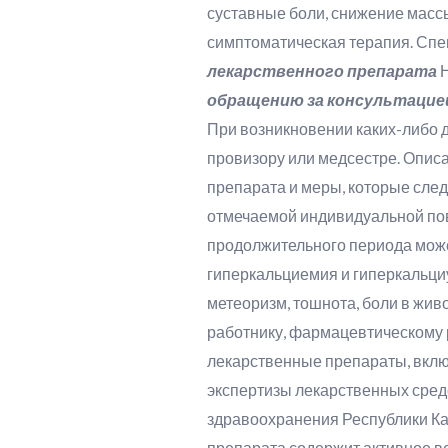
суставные боли, снижение масс
симптоматическая терапия. Спе
лекарственного препарата
Н
обращению за консультацией
При возникновении каких-либо 
провизору или медсестре. Опис
препарата и меры, которые след
отмечаемой индивидуальной пов
продолжительного периода може
гиперкальциемия и гиперкальциур
метеоризм, тошнота, боли в жи
работнику, фармацевтическому 
лекарственные препараты, вкл
экспертизы лекарственных сред
здравоохранения Республики Ка
препарата содержит активное в