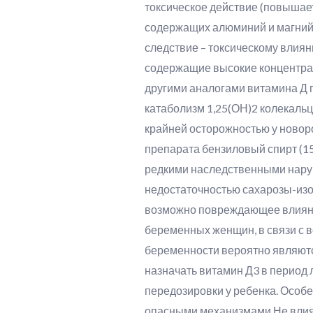
токсическое действие (повышае
содержащих алюминий и магний,
следствие – токсическому влиян
содержащие высокие концентра
другими аналогами витамина Д п
катаболизм 1,25(ОН)2 колекаль
крайней осторожностью у ново
препарата бензиловый спирт (1
редкими наследственными нару
недостаточностью сахарозы-изо
возможно повреждающее влияние
беременных женщин, в связи с 
беременности вероятно являютс
назначать витамин Д3 в период 
передозировки у ребенка. Особ
опасными механизмами Не влия