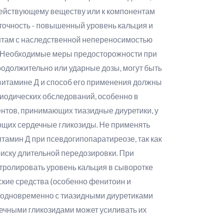
действующему веществу или к компонентам
аточность - повышенный уровень кальция и
ентам с наследственной непереносимостью
ы Необходимые меры предосторожности при
одолжительно или ударные дозы, могут быть
витамине Д и способ его применения должны
иодических обследований, особенно в
нтов, принимающих тиазидные диуретики, у
ющих сердечные гликозиды. Не применять
тамин Д при псевдогипопаратиреозе, так как
риску длительной передозировки. При
тролировать уровень кальция в сыворотке
кие средства (особенно фенитоин и
 одновременно с тиазидными диуретиками
ечными гликозидами может усиливать их