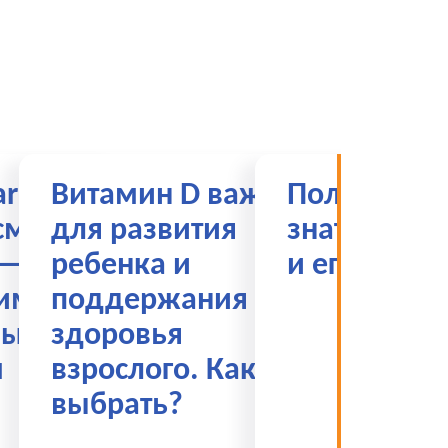
arma
Витамин D важен
Полезно. Ч
смене
для развития
знать о ви
 —
ребенка и
и его дефи
иманек
поддержания
вым
здоровья
м
взрослого. Как его
выбрать?