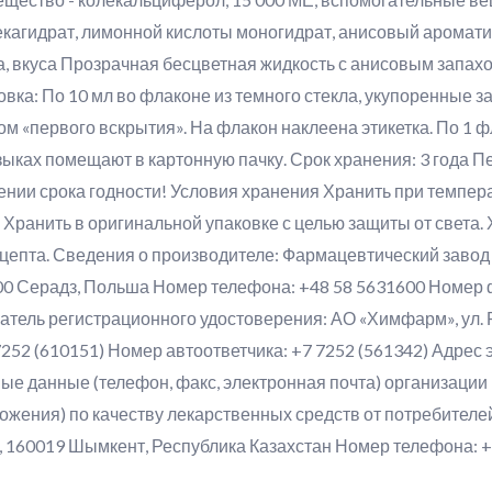
кагидрат, лимонной кислоты моногидрат, анисовый аромати
, вкуса Прозрачная бесцветная жидкость с анисовым запахо
овка: По 10 мл во флаконе из темного стекла, укупоренные
м «первого вскрытия». На флакон наклеена этикетка. По 1 
зыках помещают в картонную пачку. Срок хранения: 3 года П
ении срока годности! Условия хранения Хранить при темпера
 Хранить в оригинальной упаковке с целью защиты от света. 
 рецепта. Сведения о производителе: Фармацевтический за
200 Серадз, Польша Номер телефона: +48 58 5631600 Номер 
атель регистрационного удостоверения: АО «Химфарм», ул.
252 (610151) Номер автоответчика: +7 7252 (561342) Адрес 
ые данные (телефон, факс, электронная почта) организации 
жения) по качеству лекарственных средств от потребителей
 160019 Шымкент, Республика Казахстан Номер телефона: +