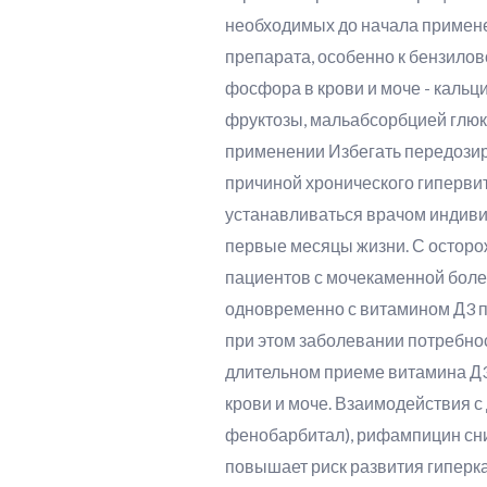
необходимых до начала примене
препарата, особенно к бензилов
фосфора в крови и моче - каль
фруктозы, мальабсорбцией глю
применении Избегать передозир
причиной хронического гиперви
устанавливаться врачом индиви
первые месяцы жизни. С осторо
пациентов с мочекаменной боле
одновременно с витамином Д3 пр
при этом заболевании потребнос
длительном приеме витамина Д3
крови и моче. Взаимодействия 
фенобарбитал), рифампицин сн
повышает риск развития гиперк