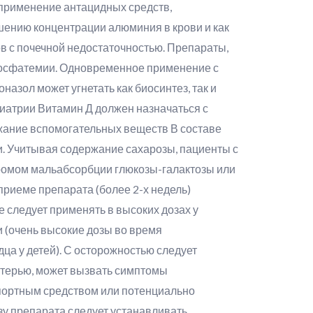
 применение антацидных средств,
ению концентрации алюминия в крови и как
в с почечной недостаточностью. Препараты,
фосфатемии. Одновременное применение с
азол может угнетать как биосинтез, так и
атрии Витамин Д должен назначаться с
жание вспомогательных веществ В составе
и. Учитывая содержание сахарозы, пациенты с
ромом мальабсорбции глюкозы-галактозы или
риеме препарата (более 2-х недель)
 следует применять в высоких дозах у
 (очень высокие дозы во время
а у детей). С осторожностью следует
матерью, может вызвать симптомы
спортным средством или потенциально
у препарата следует устанавливать