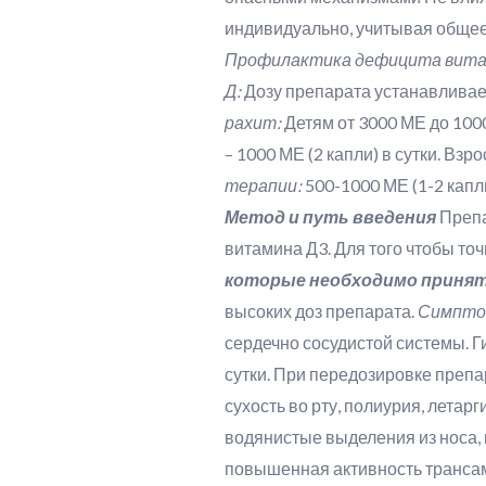
индивидуально, учитывая общее 
Профилактика дефицита вита
Д:
Дозу препарата устанавливает
рахит:
Детям от 3000 МЕ до 1000
– 1000 МЕ (2 капли) в сутки. Взр
терапии:
500-1000 МЕ (1-2 капл
Метод и путь введения
Препа
витамина Д3. Для того чтобы точ
которые необходимо принять
высоких доз препарата.
Симпто
сердечно сосудистой системы. 
сутки. При передозировке препа
сухость во рту, полиурия, летар
водянистые выделения из носа, 
повышенная активность трансам