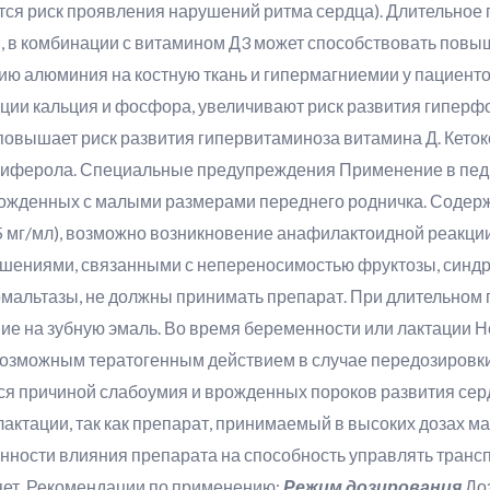
тся риск проявления нарушений ритма сердца). Длительное
 в комбинации с витамином Д3 может способствовать повыш
ию алюминия на костную ткань и гипермагниемии у пациенто
ции кальция и фосфора, увеличивают риск развития гипер
овышает риск развития гипервитаминоза витамина Д. Кетокон
циферола. Специальные предупреждения Применение в педи
рожденных с малыми размерами переднего родничка. Содер
5 мг/мл), возможно возникновение анафилактоидной реакци
шениями, связанными с непереносимостью фруктозы, синд
мальтазы, не должны принимать препарат. При длительном п
 на зубную эмаль. Во время беременности или лактации Не
возможным тератогенным действием в случае передозировки
я причиной слабоумия и врожденных пороков развития сердц
лактации, так как препарат, принимаемый в высоких дозах 
енности влияния препарата на способность управлять тран
ет. Рекомендации по применению:
Режим дозирования
Доз