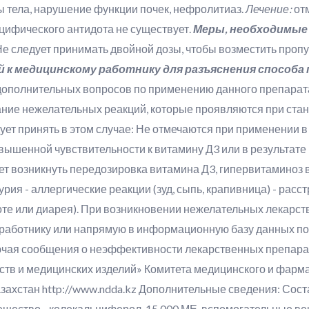
ы тела, нарушение функции почек, нефролитиаз.
Лечение:
от
цифического антидота не существует.
Меры, необходимые 
е следует принимать двойной дозы, чтобы возместить проп
 к медицинскому работнику для разъяснения способа
дополнительных вопросов по применению данного препарата
ание нежелательных реакций, которые проявляются при ст
ует принять в этом случае: Не отмечаются при применении в
ышенной чувствительности к витамину Д3 или в результате
т возникнуть передозировка витамина Д3, гипервитаминоз в
ия - аллергические реакции (зуд, сыпь, крапивница) - расс
воте или диарея). При возникновении нежелательных лекарс
работнику или напрямую в информационную базу данных по
ючая сообщения о неэффективности лекарственных препар
ств и медицинских изделий» Комитета медицинского и фарм
захстан http://www.ndda.kz Дополнительные сведения: Сост
ещество - колекальциферол, 15 000 МЕ, вспомогательные в