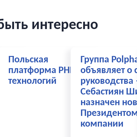
быть интересно
Польская
Группа Polph
анин:
платформа РНК-
объявляет о 
вно
технологий
руководства
ки
Себастиян Ш
назначен но
Президенто
компании