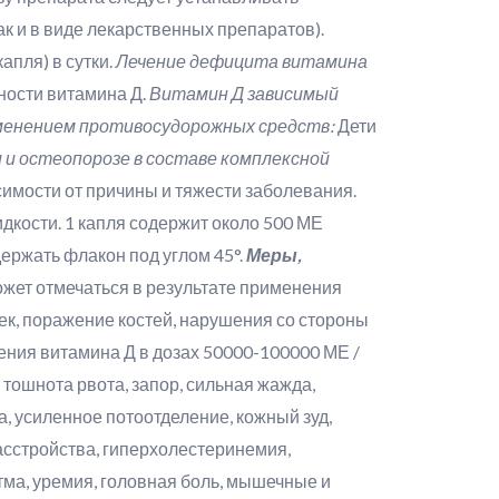
к и в виде лекарственных препаратов).
апля) в сутки.
Лечение дефицита витамина
ности витамина Д.
Витамин Д зависимый
именением противосудорожных средств:
Дети
и остеопорозе в составе комплексной
симости от причины и тяжести заболевания.
кости. 1 капля содержит около 500 МЕ
держать флакон под углом 45°.
Меры,
жет отмечаться в результате применения
ек, поражение костей, нарушения со стороны
ния витамина Д в дозах 50000-100000 МЕ /
 тошнота рвота, запор, сильная жажда,
ла, усиленное потоотделение, кожный зуд,
асстройства, гиперхолестеринемия,
ма, уремия, головная боль, мышечные и