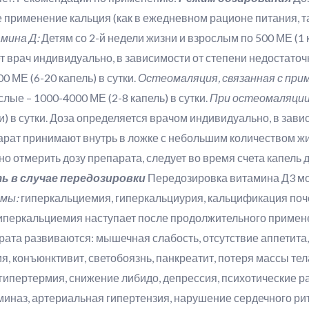
применение кальция (как в ежедневном рационе питания, та
мина Д:
Детям со 2-й недели жизни и взрослым по 500 МЕ (1 к
 врач индивидуально, в зависимости от степени недостаточ
0 МЕ (6-20 капель) в сутки.
Остеомаляция, связанная с пр
ослые – 1000-4000 МЕ (2-8 капель) в сутки.
При остеомаляции 
и) в сутки. Доза определяется врачом индивидуально, в зави
рат принимают внутрь в ложке с небольшим количеством жид
но отмерить дозу препарата, следует во время счета капель 
 в случае передозировки
Передозировка витамина Д3 мо
мы:
гиперкальциемия, гиперкальциурия, кальцификация поч
Гиперкальциемия наступает после продолжительного примене
рата развиваются: мышечная слабость, отсутствие аппетита,
гия, конъюнктивит, светобоязнь, панкреатит, потеря массы те
гипертермия, снижение либидо, депрессия, психотические р
иназ, артериальная гипертензия, нарушение сердечного рит