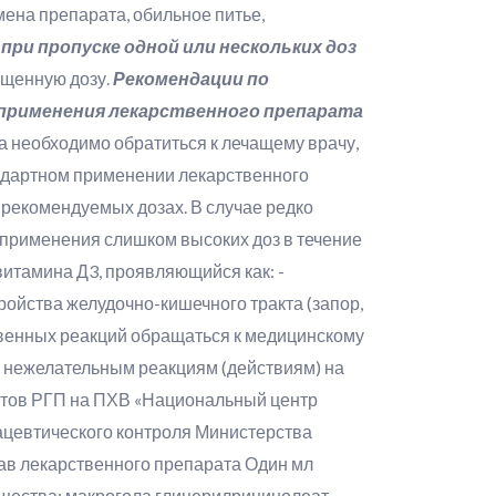
мена препарата, обильное питье,
при пропуске одной или нескольких доз
ущенную дозу.
Рекомендации по
 применения лекарственного препарата
 необходимо обратиться к лечащему врачу,
андартном применении лекарственного
 рекомендуемых дозах. В случае редко
 применения слишком высоких доз в течение
итамина Д3, проявляющийся как: -
тройства желудочно-кишечного тракта (запор,
твенных реакций обращаться к медицинскому
 нежелательным реакциям (действиям) на
атов РГП на ПХВ «Национальный центр
ацевтического контроля Министерства
ав лекарственного препарата Один мл
ещества: макрогола глицерилрицинолеат,