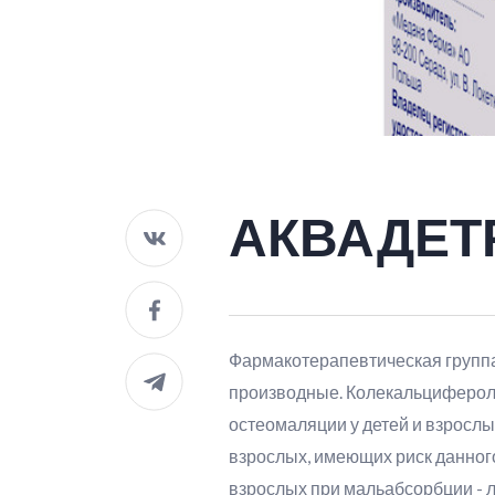
АКВАДЕТ
Фармакотерапевтическая группа:
производные. Колекальциферол.
остеомаляции у детей и взросл
взрослых, имеющих риск данного
взрослых при мальабсорбции - л