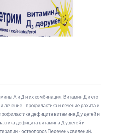
ины А и Д и их комбинация. Витамин Д и его
 лечение - профилактика и лечение рахита и
профилактика дефицита витамина Д у детей и
актика дефицита витамина Д у детей и
терапии - остеопороз Перечень сведений,