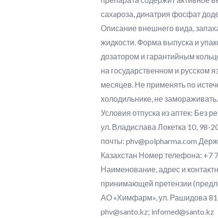
сахaроза, динатрия фосфат доде
Описание внешнего вида, запаха
жидкости. Форма выпуска и упак
дозатором и гарантийным кольцо
на государственном и русском я
месяцев. Не применять по истеч
холодильнике, не замораживать.
Условия отпуска из аптек: Без
ул. Владислава Локетка 10, 98-
почты: phv@polpharma.com Держ
Казахстан Номер телефона: +7 7
Наименование, адрес и контактн
принимающей претензии (предло
АО «Химфарм», ул. Рашидова 81,
phv@santo.kz; infomed@santo.kz