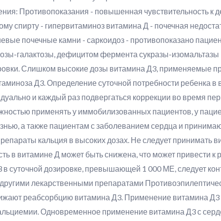
ния: Противопоказания - повышенная чувствительность к 
ому спирту - гипервитаминоз витамина Д - почечная недост
циевые почечные камни - саркоидоз - противопоказано паци
козы-галактозы, дефицитом фермента сукразы-изомальтаз
овки. Слишком высокие дозы витамина Д3, применяемые пр
таминоза Д3. Определение суточной потребности ребенка в 
дуально и каждый раз подвергаться коррекции во время пер
жностью применять у иммобилизованных пациентов, у пацие
знью, а также пациентам с заболеванием сердца и принима
епараты кальция в высоких дозах. Не следует принимать ви
ть в витамине Д может быть снижена, что может привести к 
 в суточной дозировке, превышающей 1 000 МЕ, следует кон
с другими лекарственными препаратами Противоэпилептичес
ижают реабсорбцию витамина Д3. Применение витамина Д3
альциемии. Одновременное применение витамина Д3 с серд