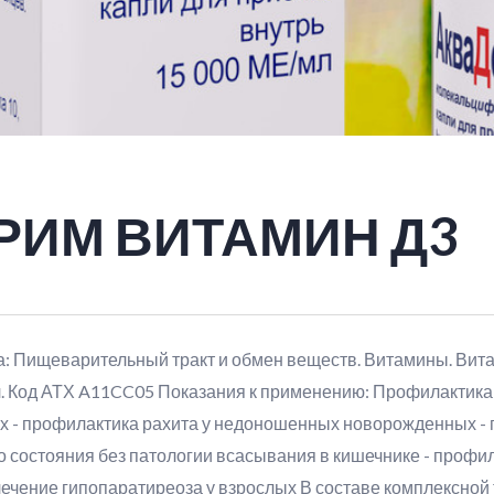
РИМ ВИТАМИН Д3
 Пищеварительный тракт и обмен веществ. Витамины. Витам
 Код АТХ A11CC05 Показания к применению: Профилактика и
ых - профилактика рахита у недоношенных новорожденных - 
 состояния без патологии всасывания в кишечнике - профил
ечение гипопаратиреоза у взрослых В составе комплексной 