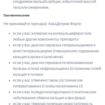
синдромом мальабсорбции, избыточной массой
тела или ожирением.
Противопоказания
Не принимайте препарат АкваДетрим Форте:
если у вас аллергия на колекальциферол или
любые другие компоненты препарата
если у вас диагностирована гиперкальциемия и
(или) гиперкальциурия (повышенное содержание
кальция в крови и (или) моче)
если у вас диагностирована почечнокаменная
болезнь и (или) нефрокальциноз (отложение солей
кальция в почках)
если у вас отмечено такое состояние как
гипервитаминоз D (избыток витамина D)
если у вас псевдогипопаратиреоз (генетическое
заболевание обмена кальция и фосфора)
если у вас тяжелая почечная недостаточность