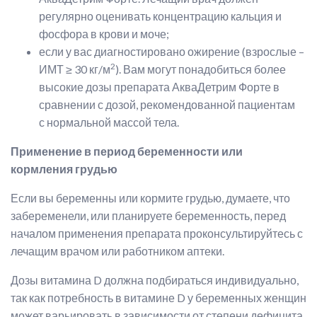
регулярно оценивать концентрацию кальция и
фосфора в крови и моче;
если у вас диагностировано ожирение (взрослые –
2
ИМТ ≥ 30 кг/м
). Вам могут понадобиться более
высокие дозы препарата АкваДетрим Форте в
сравнении с дозой, рекомендованной пациентам
с нормальной массой тела.
Применение в период беременности или
кормления грудью
Если вы беременны или кормите грудью, думаете, что
забеременели, или планируете беременность, перед
началом применения препарата проконсультируйтесь с
лечащим врачом или работником аптеки.
Дозы витамина D должна подбираться индивидуально,
так как потребность в витамине D у беременных женщин
может варьировать в зависимости от степени дефицита