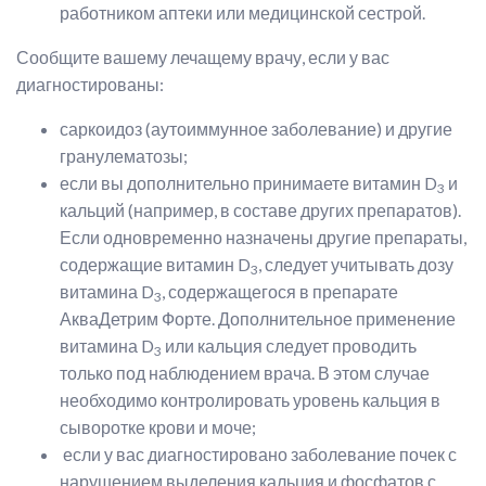
работником аптеки или медицинской сестрой.
Сообщите вашему лечащему врачу, если у вас
диагностированы:
саркоидоз (аутоиммунное заболевание) и другие
гранулематозы;
если вы дополнительно принимаете витамин D
и
3
кальций (например, в составе других препаратов).
Если одновременно назначены другие препараты,
содержащие витамин D
, следует учитывать дозу
3
витамина D
, содержащегося в препарате
3
АкваДетрим Форте. Дополнительное применение
витамина D
или кальция следует проводить
3
только под наблюдением врача. В этом случае
необходимо контролировать уровень кальция в
сыворотке крови и моче;
если у вас диагностировано заболевание почек с
нарушением выделения кальция и фосфатов с