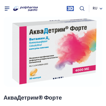
RU
АкваДетрим® Форте