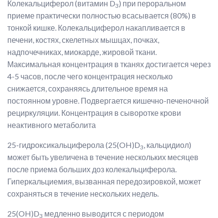
Колекальциферол (витамин D
) при пероральном
3
приеме практически полностью всасывается (80%) в
тонкой кишке. Колекальциферол накапливается в
печени, костях, скелетных мышцах, почках,
надпочечниках, миокарде, жировой ткани.
Максимальная концентрация в тканях достигается через
4-5 часов, после чего концентрация несколько
снижается, сохраняясь длительное время на
постоянном уровне. Подвергается кишечно-печеночной
рециркуляции. Концентрация в сыворотке крови
неактивного метаболита
25-гидроксикальциферола (25(OH)D
, кальцидиол)
3
может быть увеличена в течение нескольких месяцев
после приема больших доз колекальциферола.
Гиперкальциемия, вызванная передозировкой, может
сохраняться в течение нескольких недель.
25(OH)D
медленно выводится с периодом
3