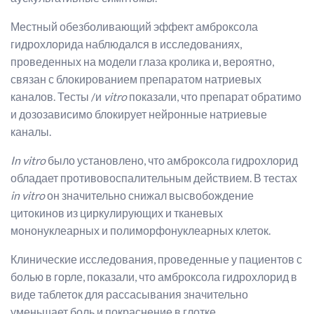
Местный обезболивающий эффект амброксола
гидрохлорида наблюдался в исследованиях,
проведенных на модели глаза кролика и, вероятно,
связан с блокированием препаратом натриевых
каналов. Тесты /и
vitro
показали, что препарат обратимо
и дозозависимо блокирует нейронные натриевые
каналы.
In vitro
было установлено, что амброксола гидрохлорид
обладает противовоспалительным действием. В тестах
in vitro
он значительно снижал высвобождение
цитокинов из циркулирующих и тканевых
мононуклеарных и полиморфонуклеарных клеток.
Клинические исследования, проведенные у пациентов с
болью в горле, показали, что амброксола гидрохлорид в
виде таблеток для рассасывания значительно
уменьшает боль и покраснение в глотке.