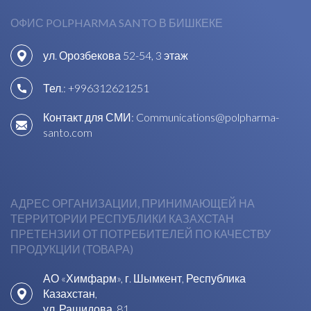
ОФИС POLPHARMA SANTO В БИШКЕКЕ
ул. Орозбекова 52-54, 3 этаж
Тел.:
+996312621251
Контакт для СМИ:
Communications@polpharma-
santo.com
АДРЕС ОРГАНИЗАЦИИ, ПРИНИМАЮЩЕЙ НА
ТЕРРИТОРИИ РЕСПУБЛИКИ КАЗАХСТАН
ПРЕТЕНЗИИ ОТ ПОТРЕБИТЕЛЕЙ ПО КАЧЕСТВУ
ПРОДУКЦИИ (ТОВАРА)
АО «Химфарм», г. Шымкент, Республика
Казахстан,
ул. Рашидова, 81