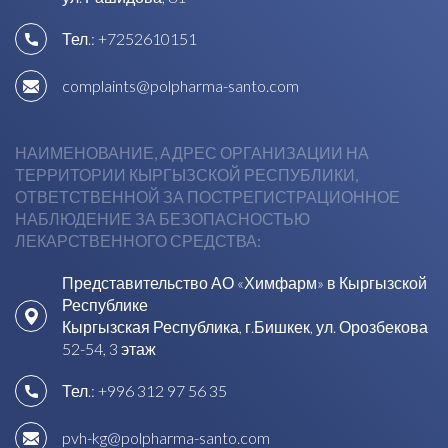
Тел.:
+7252610151
complaints@polpharma-santo.com
НАИМЕНОВАНИЕ, АДРЕС ОРГАНИЗАЦИИ НА
ТЕРРИТОРИИ КЫРГЫЗСКОЙ РЕСПУБЛИКИ,
ОТВЕТСТВЕННОЙ ЗА ПОСТРЕГИСТРАЦИОННОЕ
НАБЛЮДЕНИЕ ЗА БЕЗОПАСНОСТЬЮ
ЛЕКАРСТВЕННОГО СРЕДСТВА:
Представительство АО «Химфарм» в Кыргызской
Республике
Кыргызская Республика, г.Бишкек, ул. Орозбекова
52-54, 3 этаж
Тел.:
+996 312 97 56 35
pvh-kg@polpharma-santo.com