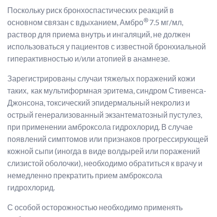
Поскольку риск бронхоспастических реакций в
®
основном связан с вдыханием, Амбро
7.5 мг/мл,
раствор для приема внутрь и ингаляций, не должен
использоваться у пациентов с известной бронхиальной
гиперактивностью и/или атопией в анамнезе.
Зарегистрированы случаи тяжелых поражений кожи
таких, как мультиформная эритема, синдром Стивенса-
Джонсона, токсический эпидермальный некролиз и
острый генерализованный экзантематозный пустулез,
при применении амброксола гидрохлорид. В случае
появлений симптомов или признаков прогрессирующей
кожной сыпи (иногда в виде волдырей или поражений
слизистой оболочки), необходимо обратиться к врачу и
немедленно прекратить прием амброксола
гидрохлорид.
С особой осторожностью необходимо применять