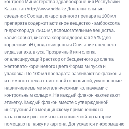
контроля Министерства здравоохранения Республики
Казахстан http://www.ndda.kz Дополнительные
сведения: Состав лекарственного препарата 100 мл
препарата содержит активное вещество - амброксола
гидрохлорида 750.0 мг, вспомогательные вещества:
калия сорбат, кислота хлороводородная 25 % (для
коррекции рН), вода очищенная Описание внешнего
вида, запаха, вкуса Прозрачный или слегка
опалесцирующий раствор от бесцветного до слегка
желтовато-коричневого цвета Форма выпуска и
упаковка: По 100 мл препарата разливают во флаконы
из темного стекла с винтовой горловиной, укупоренные
навинчиваемыми металлическими колпачками с
контрольным кольцом. На каждый флакон наклеивают
этикетку. Каждый флакон вместе с утвержденной
инструкцией по медицинскому применению на
казахском и русском языках и пипеткой-дозатором
помещают в пачку из картона. Допускается информацию