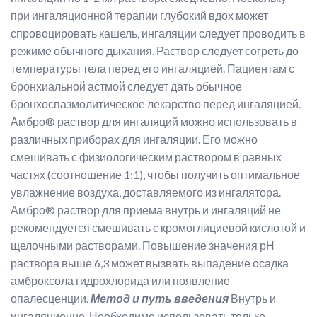
при ингаляционной терапии глубокий вдох может
спровоцировать кашель, ингаляции следует проводить в
режиме обычного дыхания. Раствор следует согреть до
температуры тела перед его ингаляцией. Пациентам с
бронхиальной астмой следует дать обычное
бронхоспазмолитическое лекарство перед ингаляцией.
Амбро® раствор для ингаляций можно использовать в
различных приборах для ингаляции. Его можно
смешивать с физиологическим раствором в равных
частях (соотношение 1:1), чтобы получить оптимальное
увлажнение воздуха, доставляемого из ингалятора.
Амбро® раствор для приема внутрь и ингаляций не
рекомендуется смешивать с кромоглициевой кислотой и
щелочными растворами. Повышение значения рН
раствора выше 6,3 может вызвать выпадение осадка
амброксола гидрохлорида или появление
опалесценции.
Метод и путь введения
Внутрь и
ингаляционно. Необходимо использовать только