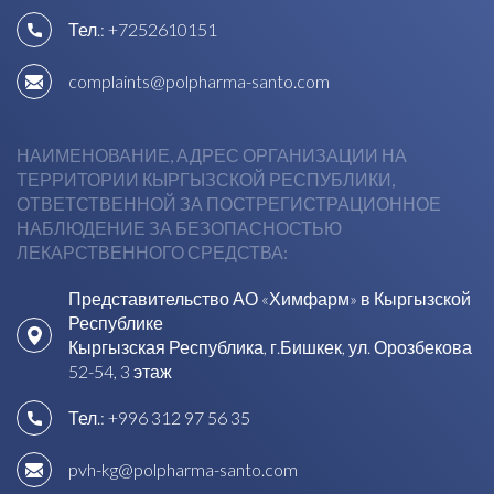
Тел.:
+7252610151
complaints@polpharma-santo.com
НАИМЕНОВАНИЕ, АДРЕС ОРГАНИЗАЦИИ НА
ТЕРРИТОРИИ КЫРГЫЗСКОЙ РЕСПУБЛИКИ,
ОТВЕТСТВЕННОЙ ЗА ПОСТРЕГИСТРАЦИОННОЕ
НАБЛЮДЕНИЕ ЗА БЕЗОПАСНОСТЬЮ
ЛЕКАРСТВЕННОГО СРЕДСТВА:
Представительство АО «Химфарм» в Кыргызской
Республике
Кыргызская Республика, г.Бишкек, ул. Орозбекова
52-54, 3 этаж
Тел.:
+996 312 97 56 35
pvh-kg@polpharma-santo.com