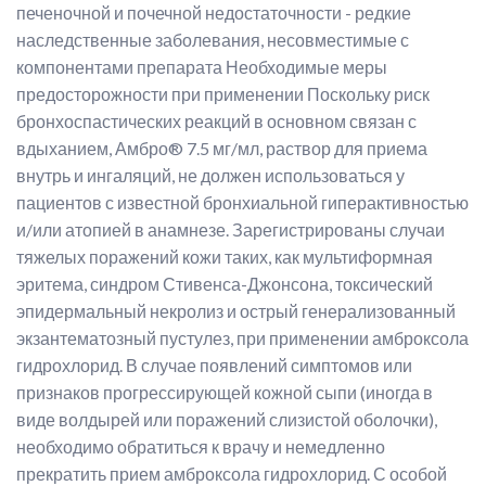
печеночной и почечной недостаточности - редкие
наследственные заболевания, несовместимые с
компонентами препарата Необходимые меры
предосторожности при применении Поскольку риск
бронхоспастических реакций в основном связан с
вдыханием, Амбро® 7.5 мг/мл, раствор для приема
внутрь и ингаляций, не должен использоваться у
пациентов с известной бронхиальной гиперактивностью
и/или атопией в анамнезе. Зарегистрированы случаи
тяжелых поражений кожи таких, как мультиформная
эритема, синдром Стивенса-Джонсона, токсический
эпидермальный некролиз и острый генерализованный
экзантематозный пустулез, при применении амброксола
гидрохлорид. В случае появлений симптомов или
признаков прогрессирующей кожной сыпи (иногда в
виде волдырей или поражений слизистой оболочки),
необходимо обратиться к врачу и немедленно
прекратить прием амброксола гидрохлорид. С особой