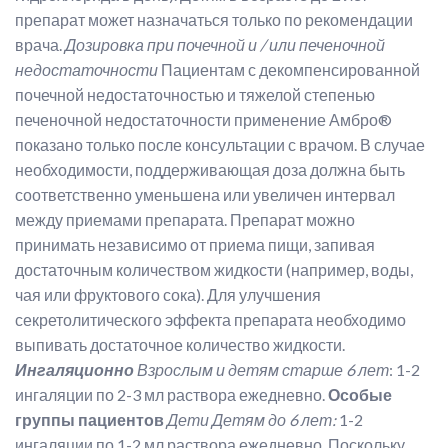
препарат может назначаться только по рекомендации
врача.
Дозировка при почечной и / или печеночной
недостаточности
Пациентам с декомпенсированной
почечной недостаточностью и тяжелой степенью
печеночной недостаточности применение Амбро®
показано только после консультации с врачом. В случае
необходимости, поддерживающая доза должна быть
соответственно уменьшена или увеличен интервал
между приемами препарата. Препарат можно
принимать независимо от приема пищи, запивая
достаточным количеством жидкости (например, воды,
чая или фруктового сока). Для улучшения
секретолитического эффекта препарата необходимо
выпивать достаточное количество жидкости.
Ингаляционно
Взрослым и детям старше 6 лет
: 1-2
ингаляции по 2-3 мл раствора ежедневно.
Особые
группы пациентов
Дети
Детям до 6 лет:
1-2
ингаляции по 1-2 мл раствора ежедневно. Поскольку