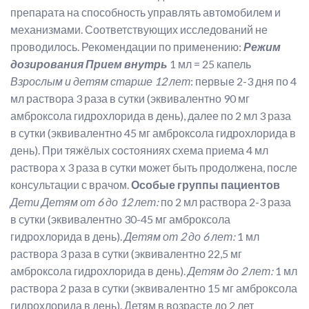
препарата на способность управлять автомобилем и
механизмами. Соответствующих исследований не
проводилось. Рекомендации по применению:
Режим
дозирования
Прием внутрь
1 мл = 25 капель
Взрослым и детям старше 12 лет
: первые 2-3 дня по 4
мл раствора 3 раза в сутки (эквивалентно 90 мг
амброксола гидрохлорида в день), далее по 2 мл 3 раза
в сутки (эквивалентно 45 мг амброксола гидрохлорида в
день). При тяжёлых состояниях схема приема 4 мл
раствора х 3 раза в сутки может быть продолжена, после
консультации с врачом.
Особые группы пациентов
Дети
Детям от 6 до 12 лет:
по 2 мл раствора 2-3 раза
в сутки (эквивалентно 30-45 мг амброксола
гидрохлорида в день).
Детям от 2 до 6 лет:
1 мл
раствора 3 раза в сутки (эквивалентно 22,5 мг
амброксола гидрохлорида в день).
Детям до 2 лет:
1 мл
раствора 2 раза в сутки (эквивалентно 15 мг амброксола
гидрохлорида в день). Детям в возрасте до 2 лет