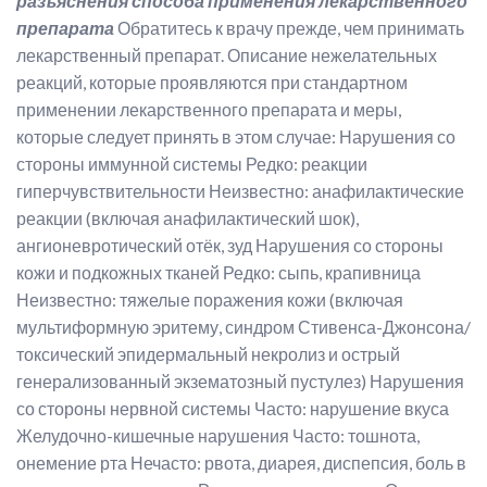
разъяснения способа применения лекарственного
препарата
Обратитесь к врачу прежде, чем принимать
лекарственный препарат. Описание нежелательных
реакций, которые проявляются при стандартном
применении лекарственного препарата и меры,
которые следует принять в этом случае: Нарушения со
стороны иммунной системы Редко: реакции
гиперчувствительности Неизвестно: анафилактические
реакции (включая анафилактический шок),
ангионевротический отёк, зуд Нарушения со стороны
кожи и подкожных тканей Редко: сыпь, крапивница
Неизвестно: тяжелые поражения кожи (включая
мультиформную эритему, синдром Стивенса-Джонсона/
токсический эпидермальный некролиз и острый
генерализованный экзематозный пустулез) Нарушения
со стороны нервной системы Часто: нарушение вкуса
Желудочно-кишечные нарушения Часто: тошнота,
онемение рта Нечасто: рвота, диарея, диспепсия, боль в