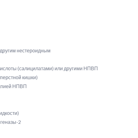
к другим нестероидным
кислоты (салицилатами) или другими НПВП
иперстной кишки)
рапией НПВП
идкости)
игеназы-2