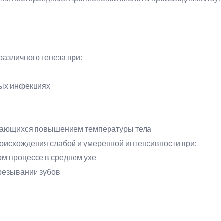
азличного генеза при:
ных инфекциях
ждающихся повышением температуры тела
оисхождения слабой и умеренной интенсивности при:
ом процессе в среднем ухе
орезывании зубов