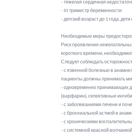
- тяжелая сердечная недостато
- III триместр беременности
- детский возраст до 1 года, дети
Необходимые меры предосторо
Риск проявления нежелательных
короткого времени, необходимо
Следует соблюдать осторожност
- с язвенной болезнью в анамне
пациенты должны принимать м
- одновременно принимающих д
(варфарин), селективные ингиби
- с заболеваниями печени и поч
- с бронхиальной астмой в анам
- с хроническими воспалительн
- с системной красной волчанко