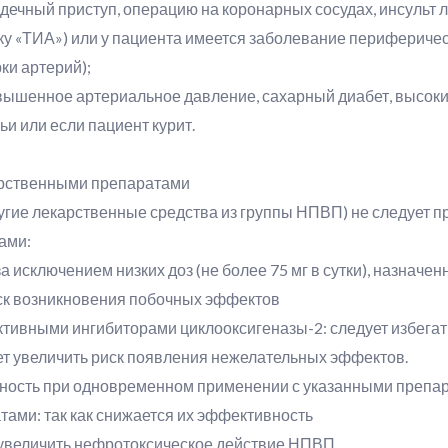
дечный приступ, операцию на коронарных сосудах, инсульт л
у «ТИА») или у пациента имеется заболевание периферическ
ки артерий);
вышенное артериальное давление, сахарный диабет, высоки
ьи или если пациент курит.
арственными препаратами
ругие лекарственные средства из группы НПВП) не следует 
ами:
а исключением низких доз (не более 75 мг в сутки), назначе
ск возникновения побочных эффектов
ктивными ингибиторами циклооксигеназы-2: следует избега
ет увеличить риск появления нежелательных эффектов.
ность при одновременном применении с указанными препа
ами: так как снижается их эффективность
ут увеличить нефротоксическое действие НПВП