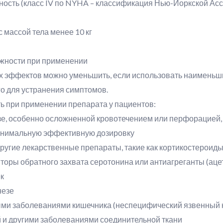
чность (класс IV по NYHA – классификация Нью-Йоркской Ас
 с массой тела менее 10 кг
жности при применении
 эффектов можно уменьшить, если использовать наименьши
го для устранения симптомов.
ь при применении препарата у пациентов:
зе, особенно осложненной кровотечением или перфорацией, 
инимальную эффективную дозировку
ругие лекарственные препараты, такие как кортикостерои
торы обратного захвата серотонина или антиагреганты (ац
ек
незе
ыми заболеваниями кишечника (неспецифический язвенный к
й и другими заболеваниями соединительной ткани