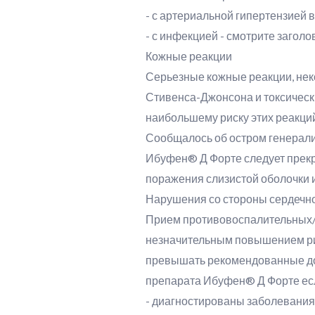
- с артериальной гипертензией 
- с инфекцией - смотрите заго
Кожные реакции
Серьезные кожные реакции, нек
Стивенса-Джонсона и токсическ
наибольшему риску этих реакций
Сообщалось об остром генерал
Ибуфен® Д Форте следует прекра
поражения слизистой оболочки 
Нарушения со стороны сердечно
Прием противовоспалительных/
незначительным повышением риск
превышать рекомендованные доз
препарата Ибуфен® Д Форте есл
- диагностированы заболевания с