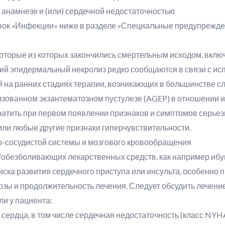
в анамнезе и (или) сердечной недостаточностью
ловок «Инфекции» ниже в разделе «Специальные предупрежде
оторые из которых закончились смертельным исходом, вклю
ий эпидермальный некролиз редко сообщаются в связи с и
 на ранних стадиях терапии, возникающих в большинстве сл
изованном экзантематозном пустулезе (AGEP) в отношении
тить при первом появлении признаков и симптомов серьезн
или любые другие признаки гиперчувствительности.
-сосудистой системы и мозгового кровообращения
обезболивающих лекарственных средств, как например ибу
а развития сердечного приступа или инсульта, особенно пр
ы и продолжительность лечения. Следует обсудить лечени
и у пациента:
ердца, в том числе сердечная недостаточность (класс NYHA II-