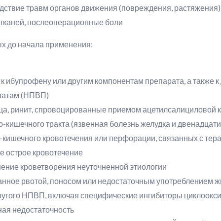
следствие травм органов движения (повреждения, растяжения)
 тканей, послеоперационные боли
х до начала применения:
 к ибупрофену или другим компонентам препарата, а также 
ратам (НПВП)
ица, ринит, спровоцированные приемом ацетилсалициловой 
-кишечного тракта (язвенная болезнь желудка и двенадцат
о-кишечного кровотечения или перфорации, связанных с те
е острое кровотечение
ушение кроветворения неуточненной этиологии
анное рвотой, поносом или недостаточным употреблением ж
ругого НПВП, включая специфические ингибиторы циклоокс
ная недостаточность