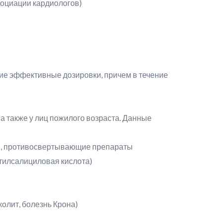
социации кардиологов)
е эффективные дозировки, причем в течение
а также у лиц пожилого возраста. Данные
ды, противосвертывающие препараты
етилсалициловая кислота)
олит, болезнь Крона)