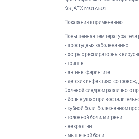
Код АТХ M01AE01
Показания к применению:
Повышенная температура тела р
– простудных заболеваниях
– острых респираторных вирус
– гриппе
– ангине, фарингите
– детских инфекциях, сопрово
Болевой синдром различного пр
– боли в ушах при воспалительн
– зубной боли, болезненном пр
– головной боли, мигрени
– невралгии
– мышечной боли