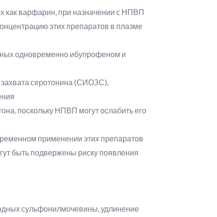
их как варфарин, при назначении с НПВП
концентрацию этих препаратов в плазме
енных одновременно ибупрофеном и
 захвата серотонина (СИОЗС),
ения
она, поскольку НПВП могут ослабить его
овременном применении этих препаратов
гут быть подвержены риску появления
водных сульфонилмочевины, удлинение