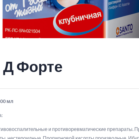
Д Форте
00 мл
а:
тивовоспалительные и противоревматические препараты. 
ты, нестероидные. Пропионовой кислоты производные. Ибу