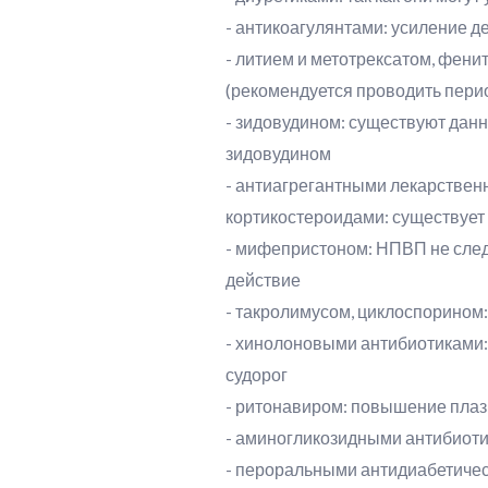
- антикоагулянтами: усиление д
- литием и метотрексатом, фен
(рекомендуется проводить перио
- зидовудином: существуют дан
зидовудином
- антиагрегантными лекарствен
кортикостероидами: существует
- мифепристоном: НПВП не след
действие
- такролимусом, циклоспорином
- хинолоновыми антибиотиками
судорог
- ритонавиром: повышение пла
- аминогликозидными антибиот
- пероральными антидиабетиче