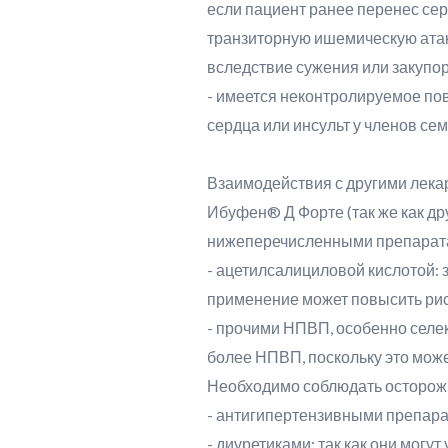
если пациент ранее перенес сер
транзиторную ишемическую атак
вследствие сужения или закупор
- имеется неконтролируемое по
сердца или инсульт у членов сем
Взаимодействия с другими лек
Ибуфен® Д Форте (так же как д
нижеперечисленными препарат
- ацетилсалициловой кислотой: з
применение может повысить ри
- прочими НПВП, особенно селе
более НПВП, поскольку это мож
Необходимо соблюдать осторож
- антигипертензивными препарат
- диуретиками: так как они мог