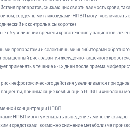
ействия препаратов, снижающих свертываемость крови, так
итоином, сердечными гликозидами: НПВП могут увеличивать 
дический их контроль в сыворотке)
ные об увеличении времени кровотечения у пациентов, леч
ными препаратами и селективными ингибиторами обратного
 повышенный риск развития желудочно-кишечного кровотеч
ует применять в течение 8-12 дней после приема мифеприст
: риск нефротоксического действия увеличивается при одн
: пациенты, принимающие комбинацию НПВП и хинолоны мо
зменной концентрации НПВП
иками: НПВП могут уменьшать выведение аминогликозидов
скими средствами: возможно снижение метаболизма произ