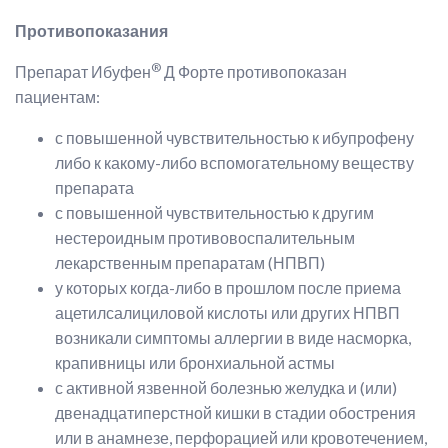
Противопоказания
®
Препарат Ибуфен
Д Форте противопоказан
пациентам:
с повышенной чувствительностью к ибупрофену
либо к какому-либо вспомогательному веществу
препарата
с повышенной чувствительностью к другим
нестероидным противовоспалительным
лекарственным препаратам (НПВП)
у которых когда-либо в прошлом после приема
ацетилсалициловой кислоты или других НПВП
возникали симптомы аллергии в виде насморка,
крапивницы или бронхиальной астмы
с активной язвенной болезнью желудка и (или)
двенадцатиперстной кишки в стадии обострения
или в анамнезе, перфорацией или кровотечением,