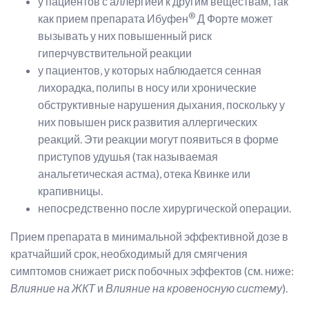
у пациентов с аллергией к другим веществам, так
®
как прием препарата Ибуфен
Д Форте может
вызывать у них повышенный риск
гиперчувствительной реакции
у пациентов, у которых наблюдается сенная
лихорадка, полипы в носу или хронические
обструктивные нарушения дыхания, поскольку у
них повышен риск развития аллергических
реакций. Эти реакции могут появиться в форме
приступов удушья (так называемая
анальгетическая астма), отека Квинке или
крапивницы.
непосредственно после хирургической операции.
Прием препарата в минимальной эффективной дозе в
кратчайший срок, необходимый для смягчения
симптомов снижает риск побочных эффектов (см. ниже:
Влияние на ЖКТ
и
Влияние на кровеносную систему
).