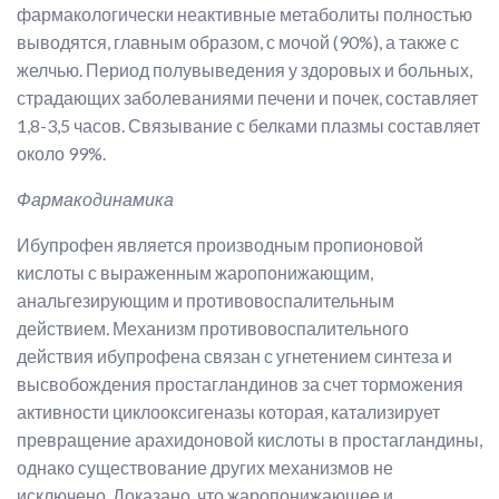
фармакологически неактивные метаболиты полностью
выводятся, главным образом, с мочой (90%), а также с
желчью. Период полувыведения у здоровых и больных,
страдающих заболеваниями печени и почек, составляет
1,8-3,5 часов. Связывание с белками плазмы составляет
около 99%.
Фармакодинамика
Ибупрофен является производным пропионовой
кислоты с выраженным жаропонижающим,
анальгезирующим и противовоспалительным
действием
.
Механизм противовоспалительного
действия ибупрофена связан с угнетением синтеза и
высвобождения простагландинов за счет торможения
активности циклооксигеназы которая, катализирует
превращение арахидоновой кислоты в простагландины,
однако существование других механизмов не
исключено. Доказано, что жаропонижающее и