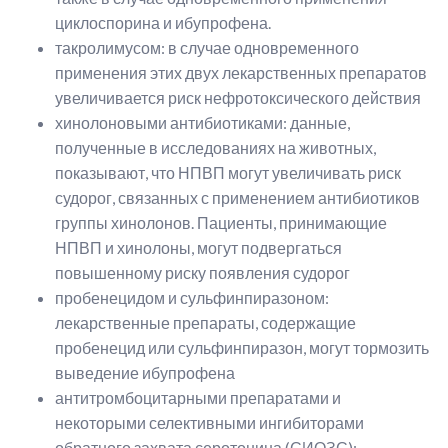
циклоспорина и ибупрофена.
такролимусом: в случае одновременного
применения этих двух лекарственных препаратов
увеличивается риск нефротоксического действия
хинолоновыми антибиотиками: данные,
полученные в исследованиях на животных,
показывают, что НПВП могут увеличивать риск
судорог, связанных с применением антибиотиков
группы хинолонов. Пациенты, принимающие
НПВП и хинолоны, могут подвергаться
повышенному риску появления судорог
пробенецидом и сульфинпиразоном:
лекарственные препараты, содержащие
пробенецид или сульфинпиразон, могут тормозить
выведение ибупрофена
антитромбоцитарными препаратами и
некоторыми селективными ингибиторами
обратного захвата серотонина (СИОЗС):