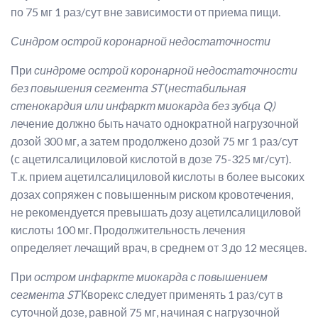
по 75 мг 1 раз/сут вне зависимости от приема пищи.
Синдром острой коронарной недостаточности
При
синдроме острой коронарной недостаточности
без повышения сегмента ST
(
нестабильная
стенокардия или инфаркт миокарда без зубца Q)
лечение должно быть начато однократной нагрузочной
дозой 300 мг, а затем продолжено дозой 75 мг 1 раз/сут
(с ацетилсалициловой кислотой в дозе 75-325 мг/сут).
Т.к. прием ацетилсалициловой кислоты в более высоких
дозах сопряжен с повышенным риском кровотечения,
не рекомендуется превышать дозу ацетилсалициловой
кислоты 100 мг. Продолжительность лечения
определяет лечащий врач, в среднем от 3 до 12 месяцев.
При
остром инфаркте миокарда с повышением
сегмента ST
Кворекс следует применять 1 раз/сут в
суточной дозе, равной 75 мг, начиная с нагрузочной