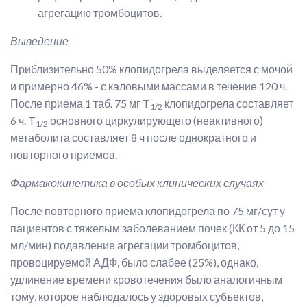
агрегацию тромбоцитов.
Выведение
Приблизительно 50% клопидогрела выделяется с мочой
и примерно 46% - с каловыми массами в течение 120 ч.
После приема 1 таб. 75 мг T
клопидогрела составляет
1/2
6 ч. T
основного циркулирующего (неактивного)
1/2
метаболита составляет 8 ч после однократного и
повторного приемов.
Фармакокинетика в особых клинических случаях
После повторного приема клопидогрела по 75 мг/сут у
пациентов с тяжелым заболеванием почек (КК от 5 до 15
мл/мин) подавление агрегации тромбоцитов,
провоцируемой АДФ, было слабее (25%), однако,
удлинение времени кровотечения было аналогичным
тому, которое наблюдалось у здоровых субъектов,