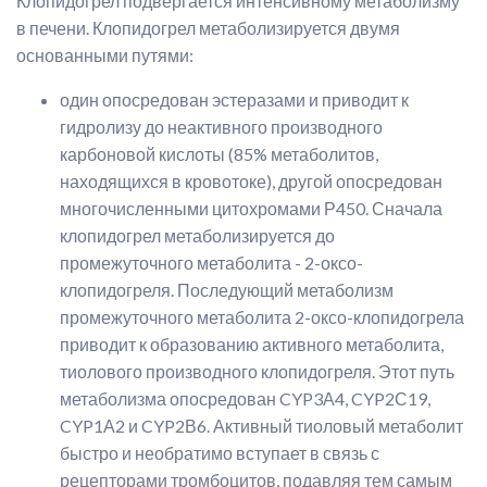
Клопидогрел подвергается интенсивному метаболизму
в печени. Клопидогрел метаболизируется двумя
основанными путями:
один опосредован эстеразами и приводит к
гидролизу до неактивного производного
карбоновой кислоты (85% метаболитов,
находящихся в кровотоке), другой опосредован
многочисленными цитохромами Р450. Сначала
клопидогрел метаболизируется до
промежуточного метаболита - 2-оксо-
клопидогреля. Последующий метаболизм
промежуточного метаболита 2-оксо-клопидогрела
приводит к образованию активного метаболита,
тиолового производного клопидогреля. Этот путь
метаболизма опосредован CYP3А4, CYP2С19,
CYP1А2 и CYP2В6. Активный тиоловый метаболит
быстро и необратимо вступает в связь с
рецепторами тромбоцитов, подавляя тем самым