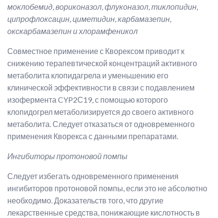
моклобемид, вориконазол, флуконазол, тиклопидин,
ципрофлоксацин, циметидин, карбамазепин,
окскарбамазепин и хлорамфеникол
Совместное применение с Кворексом приводит к
снижению терапевтической концентраций активного
метаболита клопидагрела и уменьшению его
клинической эффективности в связи с подавлением
изофермента CYP2С19, с помощью которого
клопидогрел метаболизируется до своего активного
метаболита. Следует отказаться от одновременного
применения Кворекса с данными препаратами.
Ингибиторы протоновой помпы
Следует избегать одновременного применения
ингибиторов протоновой помпы, если это не абсолютно
необходимо. Доказательств того, что другие
лекарственные средства, понижающие кислотность в