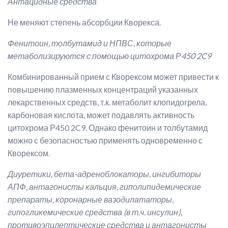
Антацидные средства
Не меняют степень абсорбции Кворекса.
Фенитоин, толбутамид и НПВС, которые
метаболизируются с помощью цитохрома Р450 2C9
Комбинированный прием с Кворексом может привести к
повышению плазменных концентраций указанных
лекарственных средств, т.к. метаболит клопидогрела,
карбоновая кислота, может подавлять активность
цитохрома Р450 2C9. Однако фенитоин и толбутамид
можно с безопасностью применять одновременно с
Кворексом.
Диуретики, бета-адреноблокаторы, ингибиторы
АПФ, антагонисты кальция, гиполипидемические
препараты, коронарные вазодилататоры,
гипогликемические средства (в т.ч. инсулин),
противоэпилептические средства и антагонисты