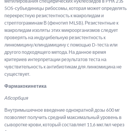
метилирования специфических нуклеозидов в РНК 23S
5OS-субъединицы рибосомы, которая может определять
перекрестную резистентность к макролидам и
стрептограминам В (фенотип MLSB). Резистентные к
макролидам изоляты этих микроорганизмов следует
проверять на индуцибельную резистентность к
линкомицину/клиндамицину с помощью D-теста или
другого подходящего метода. На данное время
критериев интерпретации результатов теста на
чувствительность к антибиотикам для линкомицина не
существует.
Фармакокинетика
Абсорбция
Внутримышечное введение однократной дозы 600 мг
позволяет получить средний максимальный уровень в
сыворотке крови, который составляет 11,6 мкг/мл через