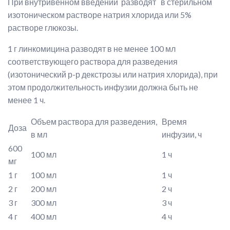
При внутривенном введении разводят в стерильном
изотоническом растворе натрия хлорида или 5%
растворе глюкозы.
1 г линкомицина разводят в не менее 100 мл
соответствующего раствора для разведения
(изотонический р-р декстрозы или натрия хлорида), при
этом продолжительность инфузии должна быть не
менее 1 ч.
Объем раствора для разведения,
Время
Доза
в мл
инфузии, ч
600
100 мл
1 ч
мг
1 г
100 мл
1 ч
2 г
200 мл
2 ч
3 г
300 мл
3 ч
4 г
400 мл
4 ч