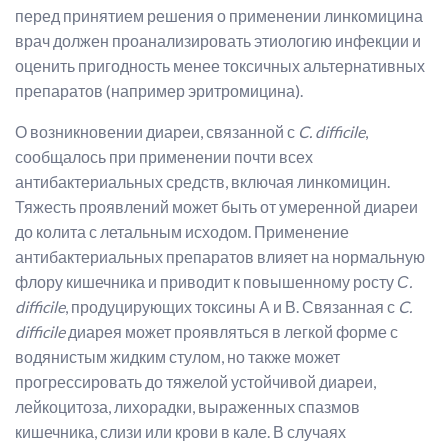
перед принятием решения о применении линкомицина
врач должен проанализировать этиологию инфекции и
оценить пригодность менее токсичных альтернативных
препаратов (например эритромицина).
О возникновении диареи, связанной с
C. difficile
,
сообщалось при применении почти всех
антибактериальных средств, включая линкомицин.
Тяжесть проявлений может быть от умеренной диареи
до колита с летальным исходом. Применение
антибактериальных препаратов влияет на нормальную
флору кишечника и приводит к повышенному росту
С.
difficile
, продуцирующих токсины А и В. Связанная с
C.
difficile
диарея может проявляться в легкой форме с
водянистым жидким стулом, но также может
прогрессировать до тяжелой устойчивой диареи,
лейкоцитоза, лихорадки, выраженных спазмов
кишечника, слизи или крови в кале. В случаях