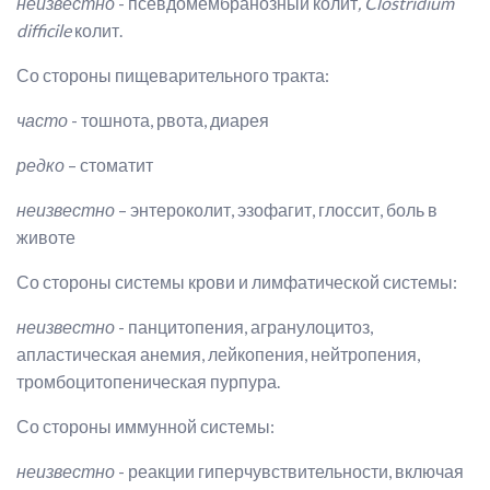
неизвестно
- псевдомембранозный колит
, Clostridium
difficile
колит.
Со стороны пищеварительного тракта:
часто
- тошнота, рвота, диарея
редко
– стоматит
неизвестно
– энтероколит, эзофагит, глоссит, боль в
животе
Со стороны системы крови и лимфатической системы:
неизвестно
- панцитопения, агранулоцитоз,
апластическая анемия, лейкопения, нейтропения,
тромбоцитопеническая пурпура.
Со стороны иммунной системы:
неизвестно
- реакции гиперчувствительности, включая