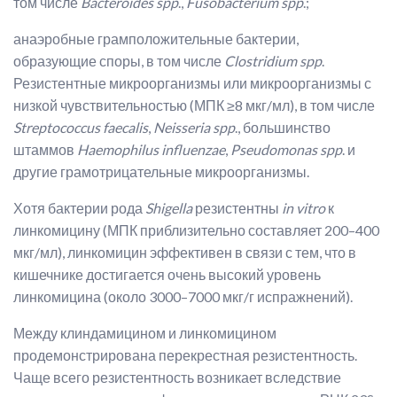
том числе
Bacteroides spp
.,
Fusobacterium spp
.;
анаэробные грамположительные бактерии,
образующие споры, в том числе
Clostridium spp
.
Резистентные микроорганизмы или микроорганизмы с
низкой чувствительностью (МПК ≥8 мкг/мл), в том числе
Streptococcus faecalis
,
Neisseria
spp
., большинство
штаммов
Haemophilus influenzae
,
Pseudomonas
spp
. и
другие грамотрицательные микроорганизмы.
Хотя бактерии рода
Shigella
резистентны
in vitro
к
линкомицину (МПК приблизительно составляет 200–400
мкг/мл), линкомицин эффективен в связи с тем, что в
кишечнике достигается очень высокий уровень
линкомицина (около 3000–7000 мкг/г испражнений).
Между клиндамицином и линкомицином
продемонстрирована перекрестная резистентность.
Чаще всего резистентность возникает вследствие