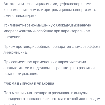
Антагонизм - с пенициллинами, цефалоспоринами,
хлорамфениколом или эритромицином, синергизм - с
аминогликозидами.
Усиливает нервно-мышечную блокаду, вызванную
миорелаксантами (особенно при парентеральном
введении).
Прием противодиарейных препаратов снижает эффект
линкомицина.
При совместном применении с наркотическими
анальгетиками и кодеином возрастает риск развития
остановки дыхания.
Форма выпуска и упаковка
По 1 мл или 2 мл препарата разливают в ампулы
шприцевого наполнения из стекла с точкой или кольцом
излома.