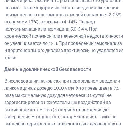
линкомицина в желчи в 10 раз превышает его уровень в
плазме. После внутримышечного введения экскреция
неизмененного линкомицина с мочой составляет 2-25%
(в среднем 17%), а с желчью 4-14%. Период
полуэлиминации линкомицина 5,0-5,4 ч. При
хронической почечной или печеночной недостаточности
он увеличивается до 12 ч. При проведении гемодиализа
и перитонеального диализа практически не удаляется из
крови.
Данные доклинической безопасности
В исследовании на крысах при пероральном введении
линкомицина в дозе до 1000 мг/кг (что превышает в 7,5
раза максимальную дозу для человека 8 г/сутки) не
зарегистрировано нежелательных воздействий на
выживание потомства (за период от рождения до
завершения материнского вскармливания). Также не
выявлено тератогенных эффектов в исследованиях на