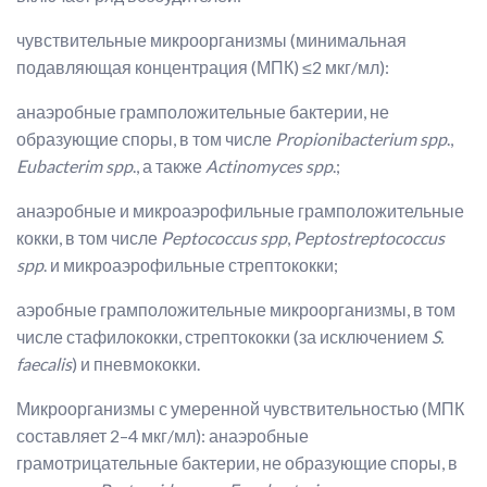
чувствительные микроорганизмы (минимальная
подавляющая концентрация (МПК) ≤2 мкг/мл):
анаэробные грамположительные бактерии, не
образующие споры, в том числе
Propionibacterium spp
.,
Eubacterim spp
., а также
Actinomyces spp
.;
анаэробные и микроаэрофильные грамположительные
кокки, в том числе
Peptococcus spp
,
Peptostreptococcus
spp
. и микроаэрофильные стрептококки;
аэробные грамположительные микроорганизмы, в том
числе стафилококки, стрептококки (за исключением
S.
faecalis
) и пневмококки.
Микроорганизмы с умеренной чувствительностью (МПК
составляет 2–4 мкг/мл): анаэробные
грамотрицательные бактерии, не образующие споры, в