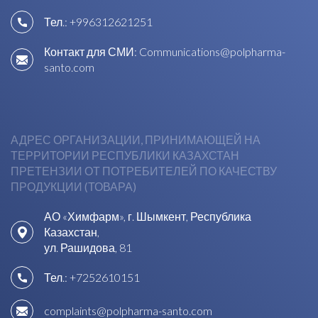
Тел.:
+996312621251
Контакт для СМИ:
Communications@polpharma-
santo.com
АДРЕС ОРГАНИЗАЦИИ, ПРИНИМАЮЩЕЙ НА
ТЕРРИТОРИИ РЕСПУБЛИКИ КАЗАХСТАН
ПРЕТЕНЗИИ ОТ ПОТРЕБИТЕЛЕЙ ПО КАЧЕСТВУ
ПРОДУКЦИИ (ТОВАРА)
АО «Химфарм», г. Шымкент, Республика
Казахстан,
ул. Рашидова, 81
Тел.:
+7252610151
complaints@polpharma-santo.com