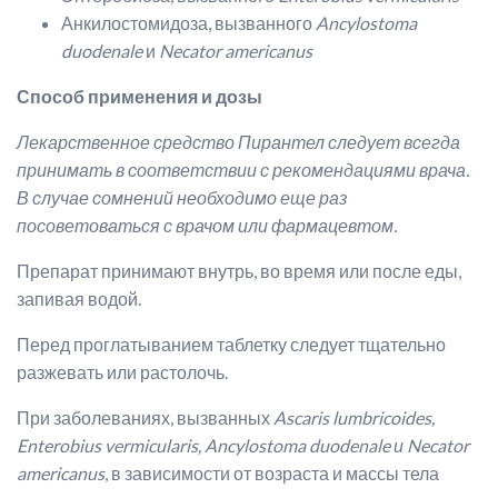
Анкилостомидоза, вызванного
Ancylostoma
duodenale
и
Necator americanus
Способ применения и дозы
Лекарственное средство Пирантел
следует всегда
принимать в соответствии с рекомендациями врача.
В случае сомнений необходимо еще раз
посоветоваться с врачом или фармацевтом.
Препарат принимают внутрь, во время или после еды,
запивая водой.
Перед проглатыванием таблетку следует тщательно
разжевать или растолочь.
При заболеваниях, вызванных
Ascaris
lumbricoides
,
Enterobius
vermicularis
,
Ancylostoma
duodenale
и
Necator
americanus
, в зависимости от возраста и массы тела