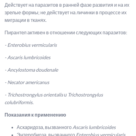
Действует на паразитов в ранней фазе развития и на их
зрелые формы; не действует на личинки в процессе их
миграции в тканях.
Пирантел активен в отношении следующих паразитов:
- Enterobius vermicularis
- Ascaris lumbricoides
- Ancylostoma doudenale
- Necator americanus
- Trichostrongylus orientalis
и
Trichostrongylus
colubriformis.
Показания к применению
Аскаридоза, вызванного
Ascaris lumbricoides
Энтеробиоза, вызванного
Enterobius vermicularis