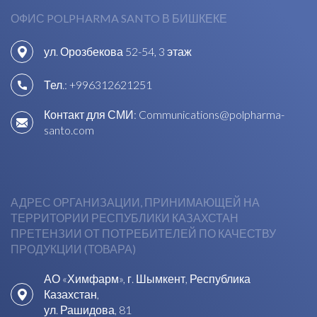
ОФИС POLPHARMA SANTO В БИШКЕКЕ
ул. Орозбекова 52-54, 3 этаж
Тел.:
+996312621251
Контакт для СМИ:
Communications@polpharma-
santo.com
АДРЕС ОРГАНИЗАЦИИ, ПРИНИМАЮЩЕЙ НА
ТЕРРИТОРИИ РЕСПУБЛИКИ КАЗАХСТАН
ПРЕТЕНЗИИ ОТ ПОТРЕБИТЕЛЕЙ ПО КАЧЕСТВУ
ПРОДУКЦИИ (ТОВАРА)
АО «Химфарм», г. Шымкент, Республика
Казахстан,
ул. Рашидова, 81