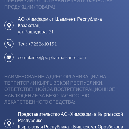
ПРЕТЕНЗИИ ОТ ПОТРЕБИТЕЛЕЙ ПО КАЧЕСТВУ
ПРОДУКЦИИ (ТОВАРА)
АО «Химфарм», г. Шымкент, Республика
Казахстан,
ул. Рашидова, 81
Тел.:
+7252610151
complaints@polpharma-santo.com
НАИМЕНОВАНИЕ, АДРЕС ОРГАНИЗАЦИИ НА
ТЕРРИТОРИИ КЫРГЫЗСКОЙ РЕСПУБЛИКИ,
ОТВЕТСТВЕННОЙ ЗА ПОСТРЕГИСТРАЦИОННОЕ
НАБЛЮДЕНИЕ ЗА БЕЗОПАСНОСТЬЮ
ЛЕКАРСТВЕННОГО СРЕДСТВА:
Представительство АО «Химфарм» в Кыргызской
Республике
Кыргызская Республика, г.Бишкек, ул. Орозбекова