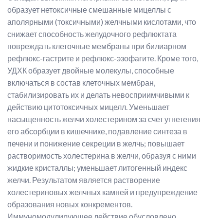
образует нетоксичные смешанные мицеллы с
аполярными (токсичными) желчными кислотами, что
снижает способность желудочного рефлюктата
повреждать клеточные мембраны при билиарном
рефлюкс-гастрите и рефлюкс-эзофагите. Кроме того,
УДХК образует двойные молекулы, способные
включаться в состав клеточных мембран,
стабилизировать их и делать невосприимчивыми к
действию цитотоксичных мицелл. Уменьшает
насыщенность желчи холестерином за счет угнетения
его абсорбции в кишечнике, подавление синтеза в
печени и понижение секреции в желчь; повышает
растворимость холестерина в желчи, образуя с ними
жидкие кристаллы; уменьшает литогенный индекс
желчи. Результатом является растворение
холестериновых желчных камней и предупреждение
образования новых конкрементов.
Иммуномодулирующее действие обусловлено