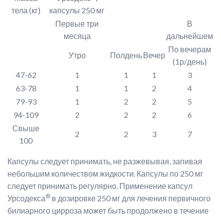
тела (кг)
капсулы 250 мг
Первые три
В
месяца
дальнейшем
По вечерам
Утро
Полдень
Вечер
(1р/день)
47-62
1
1
1
3
63-78
1
1
2
4
79-93
1
2
2
5
94-109
2
2
2
6
Свыше
2
2
3
7
100
Капсулы следует принимать, не разжевывая, запивая
небольшим количеством жидкости. Капсулы по 250 мг
следует принимать регулярно. Применение капсул
®
Урсодекса
в дозировке 250 мг для лечения первичного
билиарного цирроза может быть продолжено в течение