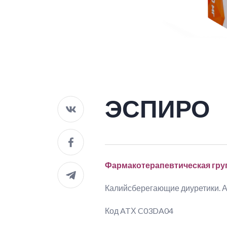
ЭСПИРО
Фармакотерапевтическая гру
Калийсберегающие диуретики. А
Код ATХ C03DA04