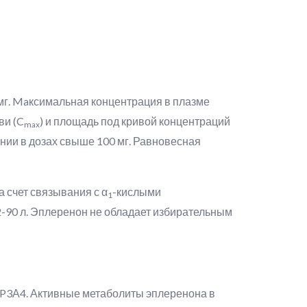
мг. Maксимальная концентрация в плазме
ви (C
) и площадь под кривой концентраций
max
нии в дозах свыше 100 мг. Равновесная
 счет связывания с α
-кислыми
1
-90 л. Эплеренон не обладает избирательным
P3А4. Активные метаболиты эплеренона в