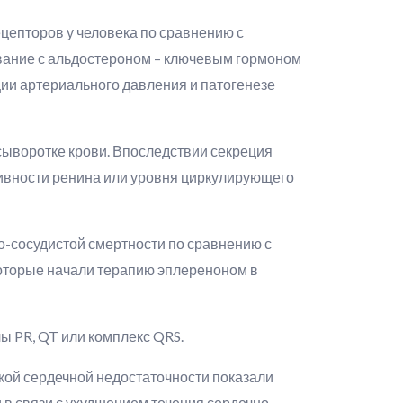
цепторов у человека по сравнению с
вание с альдостероном – ключевым гормоном
ии артериального давления и патогенезе
сыворотке крови. Впоследствии секреция
ивности ренина или уровня циркулирующего
о-сосудистой смертности по сравнению с
оторые начали терапию эплереноном в
ы PR, QT или комплекс QRS.
кой сердечной недостаточности показали
 в связи с ухудшением течения сердечно-