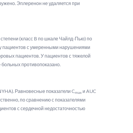
ружено. Эплеренон не удаляется при
степени (класс B по шкале Чайлд-Пью) по
у пациентов с умеренными нарушениями
оровых пациентов. У пациентов с тяжелой
е больных противопоказано.
 NYHA). Равновесные показатели C
и AUC
max
ственно, по сравнению с показателями
циентов с сердечной недостаточностью