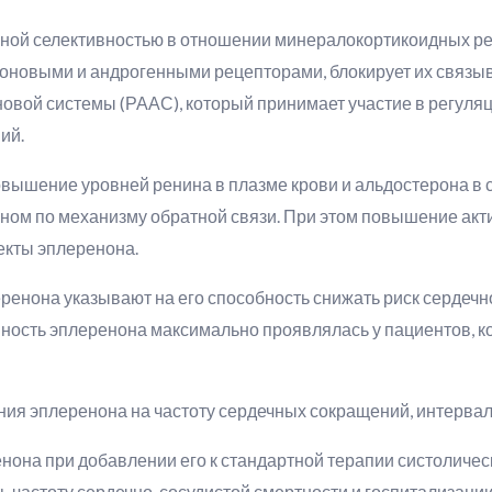
ной селективностью в отношении минералокортикоидных ре
оновыми и андрогенными рецепторами, блокирует их связы
овой системы (РААС), который принимает участие в регуляц
ий.
вышение уровней ренина в плазме крови и альдостерона в 
ном по механизму обратной связи. При этом повышение акт
екты эплеренона.
ренона указывают на его способность снижать риск сердечн
ность эплеренона максимально проявлялась у пациентов, к
ия эплеренона на частоту сердечных сокращений, интервал
она при добавлении его к стандартной терапии систоличес
 частоту сердечно-сосудистой смертности и госпитализации