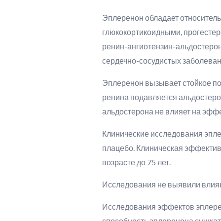
Эплеренон обладает относитель
глюкокортикоидными, прогестер
ренин-ангиотензин-альдостерон
сердечно-сосудистых заболеван
Эплеренон вызывает стойкое по
ренина подавляется альдостеро
альдостерона не влияет на эфф
Клинические исследования эпле
плацебо. Клиническая эффектив
возрасте до 75 лет.
Исследования не выявили влиян
Исследования эффектов эплерен
способность эплеренона снижать