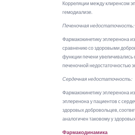
Корреляции между клиренсом эп
гемодиализе.
Печеночная недостаточность:
Фармакокинетику эплеренона из
сравнению со здоровыми добро
функции печени увеличивались с
печеночной недостаточностью эп
Сердечная недостаточность:
Фармакокинетику эплеренона изу
эплеренона у пациентов с серде
здоровых добровольцев, соответ
аналогичен таковому у здоровых
Фармакодинамика