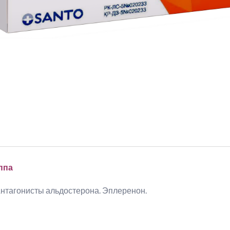
ппа
нтагонисты альдостерона. Эплеренон.