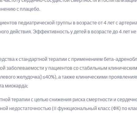
внению с плацебо.
иентов педиатрической группы в возрасте от 4 лет с артери
го действия. Эффективность у детей в возрасте до 4 лет не
редства к стандартной терапии с применением бета-адренобл
той заболеваемости у пациентов со стабильным клиническим
левого желудочка] ≤40%), а также клиническими проявлени
та миокарда;
ртной терапии с целью снижения риска смертности и сердеч
ной недостаточностью (II функциональный класс (ФК) по кл