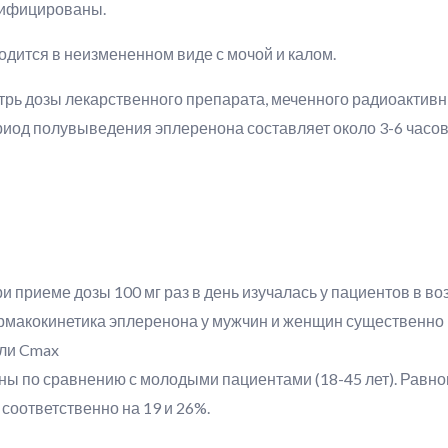
тифицированы.
дится в неизмененном виде с мочой и калом.
трь дозы лекарственного препарата, меченного радиоактивн
ериод полувыведения эплеренона составляет около 3-6 часов
приеме дозы 100 мг раз в день изучалась у пациентов в воз
рмакокинетика эплеренона у мужчин и женщин существенно 
ели Cmax
ны по сравнению с молодыми пациентами (18-45 лет). Равн
соответственно на 19 и 26%.