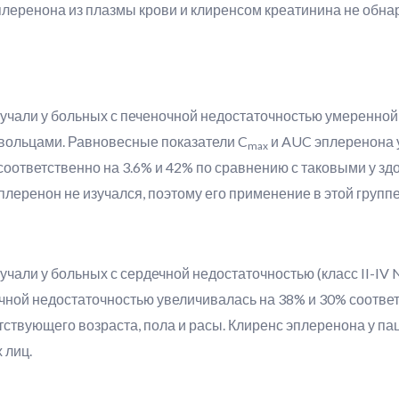
леренона из плазмы крови и клиренсом креатинина не обна
учали у больных с печеночной недостаточностью умеренной 
вольцами. Равновесные показатели C
и AUC эплеренона 
max
оответственно на 3.6% и 42% по сравнению с таковыми у зд
леренон не изучался, поэтому его применение в этой групп
чали у больных с сердечной недостаточностью (класс II-IV
чной недостаточностью увеличивалась на 38% и 30% соответ
ствующего возраста, пола и расы. Клиренс эплеренона у па
 лиц.