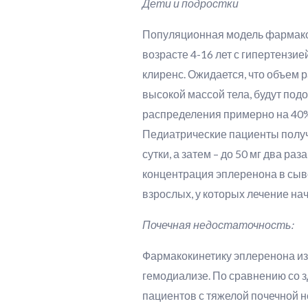
Дети и подростки
Популяционная модель фармакок
возрасте 4-16 лет с гипертензие
клиренс. Ожидается, что объем 
высокой массой тела, будут подо
распределения примерно на 40% 
Педиатрические пациенты получал
сутки, а затем – до 50 мг два 
концентрация эплеренона в сыв
взрослых, у которых лечение нач
Почечная недостаточность:
Фармакокинетику эплеренона изу
гемодиализе. По сравнению со 
пациентов с тяжелой почечной н