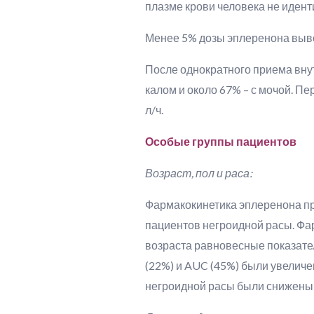
плазме крови человека не иден
Менее 5% дозы эплеренона выво
После однократного приема вну
калом и около 67% – с мочой. П
л/ч.
Особые группы пациентов
Возраст, пол и раса:
Фармакокинетика эплеренона при 
пациентов негроидной расы. Фа
возраста равновесные показат
(22%) и AUC (45%) были увеличе
негроидной расы были снижены 