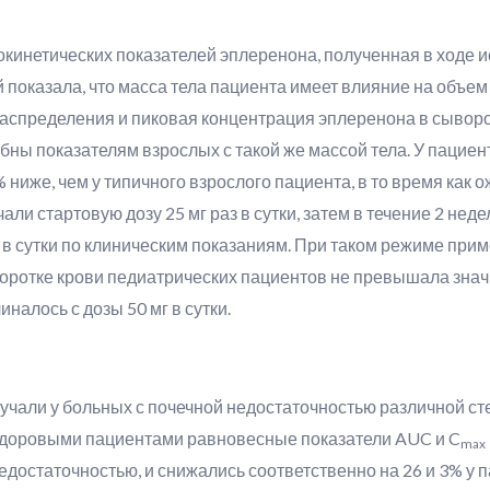
инетических показателей эплеренона, полученная в ходе ис
й показала, что масса тела пациента имеет влияние на объем
распределения и пиковая концентрация эплеренона в сыворо
бны показателям взрослых с такой же массой тела. У пациент
ниже, чем у типичного взрослого пациента, в то время как
и стартовую дозу 25 мг раз в сутки, затем в течение 2 неде
раза в сутки по клиническим показаниям. При таком режиме 
оротке крови педиатрических пациентов не превышала знач
иналось с дозы 50 мг в сутки.
чали у больных с почечной недостаточностью различной сте
здоровыми пациентами равновесные показатели AUC и C
max
едостаточностью, и снижались соответственно на 26 и 3% у 