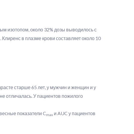
ым изотопом, около 32% дозы выводилось с
. Клиренс в плазме крови составляет около 10
расте старше 65 лет, у мужчин и женщин и у
не отличалась. У пациентов пожилого
овесные показатели C
и AUC у пациентов
max